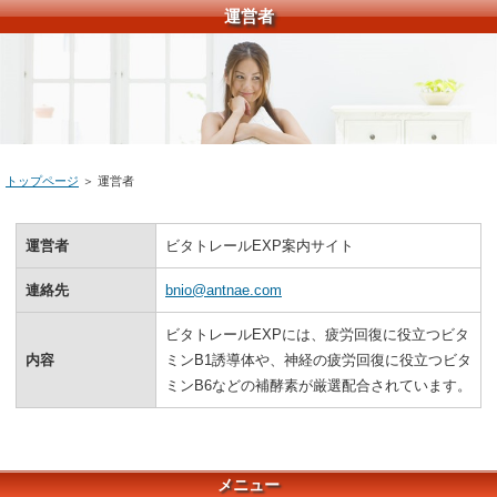
運営者
トップページ
＞ 運営者
運営者
ビタトレールEXP案内サイト
連絡先
bnio@antnae.com
ビタトレールEXPには、疲労回復に役立つビタ
内容
ミンB1誘導体や、神経の疲労回復に役立つビタ
ミンB6などの補酵素が厳選配合されています。
メニュー